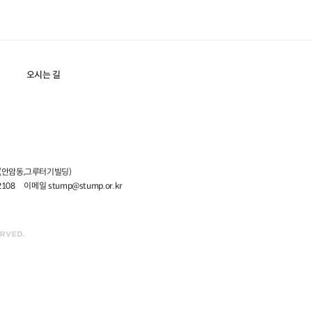
오시는 길
5 (안암동,그루터기빌딩)
2108
이메일 stump@stump.or.kr