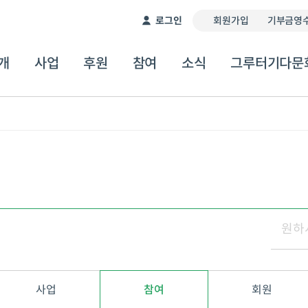
이 서비스는 자동 번역기를 통해 제공됩니다. 따라서 번역
로그인
회원가입
기부금영수
개
사업
후원
참여
소식
그루터기다문
사업
참여
회원