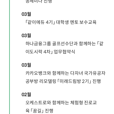
공세미나 진행
03월
「같이에듀 4기」 대학생 멘토 보수교육
03월
하나금융그룹 골프선수단과 함께하는 「같
이도시락 4차」 업무협약식
03월
카카오뱅크와 함께하는 다자녀 국가유공자
공부방 리모델링 「미래드림방 2기」 진행
02월
오케스트로와 함께하는 체험형 진로교
육 「꿈길」 진행