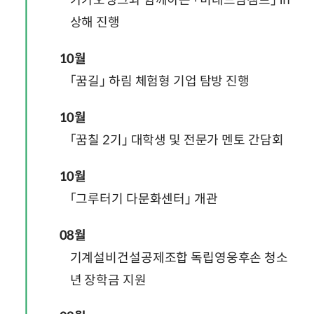
카카오뱅크와 함께하는 「미래드림캠프」 in
상해 진행
10월
「꿈길」 하림 체험형 기업 탐방 진행
10월
「꿈칠 2기」 대학생 및 전문가 멘토 간담회
10월
「그루터기 다문화센터」 개관
08월
기계설비건설공제조합 독립영웅후손 청소
년 장학금 지원