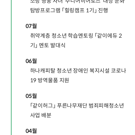
소방 영웅 자녀 ‘주니어히어로즈’ 대상 문화
탐방프로그램 「힐링캠프 1기」 진행
07월
취약계층 청소년 학습멘토링 「같이에듀 2
기」 멘토 발대식
06월
하나캐피탈 청소년 장애인 복지시설 코로나
19 방역물품 지원
05월
「같이허그」 푸른나무재단 범죄피해청소년
사업 배분
04월