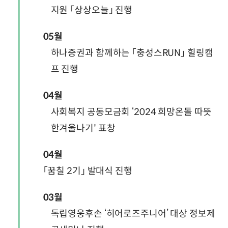
지원 「상상오늘」 진행
05월
하나증권과 함께하는 「충성스RUN」 힐링캠
프 진행
04월
사회복지 공동모금회 ‘2024 희망온돌 따뜻
한겨울나기' 표창
04월
「꿈칠 2기」 발대식 진행
03월
독립영웅후손 ‘히어로즈주니어’ 대상 정보제