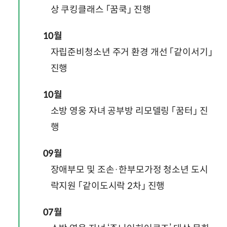
상 쿠킹클래스 「꿈쿡」 진행
10월
자립준비청소년 주거 환경 개선 「같이서기」
진행
10월
소방 영웅 자녀 공부방 리모델링 「꿈터」 진
행
09월
장애부모 및 조손·한부모가정 청소년 도시
락지원 「같이도시락 2차」 진행
07월