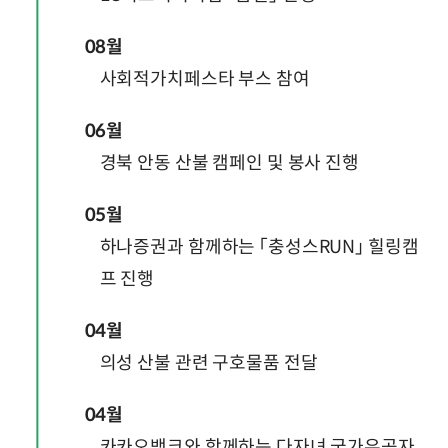
08월
사회적가치페스타 부스 참여
06월
경북 안동 산불 캠페인 및 봉사 진행
05월
하나증권과 함께하는 「충성스RUN」 힐링캠
프 진행
04월
의성 산불 관련 구호물품 전달
04월
카카오뱅크와 함께하는 다자녀 국가유공자