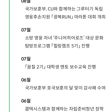
08월
국가보훈부, CU와 함께하는 그루터기 독립
영웅후손지원 「광복RUN」 마라톤 대회 개최
07월
소방 영웅 자녀 ‘주니어히어로즈’ 대상 문화
탐방프로그램 「힐링캠프 5기」 진행
07월
「꿈칠 2기」 대학생 멘토 보수교육 진행
06월
국가보훈부 호국보훈의 달 맞이 감사패 수여
06월
콤텍시스템과 함께하는 자립준비청년 장학