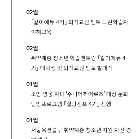
02월
「같이에듀 4기」 퇴직교원 멘토 느린학습자
이해교육
02월
취약계층 청소년 학습멘토링 「같이에듀 4
기」 대학생 및 퇴직교원 멘토 발대식
01월
소방 영웅 자녀 ‘주니어히어로즈’ 대상 문화
탐방프로그램 「힐링캠프 4기」 진행
01월
서울옥션블루 취약계층 청소년 지원 자선 경