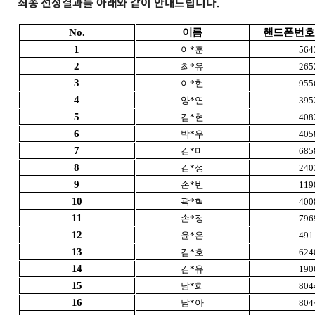
최종 선정결과를 아래와 같이 안내드립니다.
No.
이름
핸드폰번호
1
이*훈
564
2
최*유
265
3
이*현
955
4
양*연
395
5
김*현
408
6
박*우
405
7
김*미
685
8
김*성
240
9
손*빈
119
10
곽*혁
400
11
손*정
796
12
윤*은
491
13
김*호
624
14
김*유
190
15
남*희
804
16
남*아
804