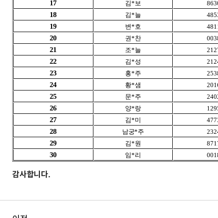
17
김*보
863
18
김*늘
485
19
변*호
481
20
권*찬
003
21
조*늘
212
22
김*성
212
23
홍*주
253
24
황*샘
201
25
문*주
240
26
양*랑
129
27
김*미
477
28
남궁*주
232
29
김*원
871
30
임*리
001
감사합니다.