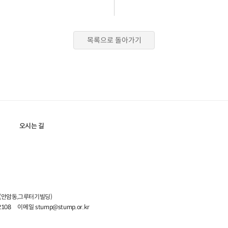
목록으로 돌아가기
오시는 길
5 (안암동,그루터기빌딩)
2108
이메일 stump@stump.or.kr