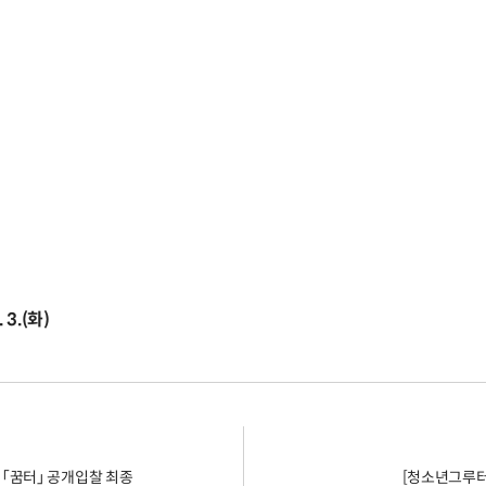
3.(화)
 「꿈터」 공개입찰 최종
[청소년그루터