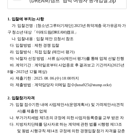
(DREAM)캠프' 협력 여행사 공개입찰.zip
1.
입찰에 부치는 사항
가.
입찰건명
:
[
청소년그루터기재단]
2025
년 취약계층 국가유공자 가
구 청소년 대상 「미래드림(DREAM)캠프」
나.
입찰내용
:
입찰 제안 요청서 참조
다.
입찰방법
:
제한 경쟁 입찰
라.
입찰방식
:
직접 입찰
(
제안서 평가)
마.
낙찰자 선정 방법
:
서류 심사(제안서 평가)를 통해 업체 선발 진행
바.
계약기간
:
계약일로부터 사업종료 후 결과보고 기간까지(2025년
8월~ 2025년 12월 예상)
사.
제출기한
: 2025. 08. 06.(
수) 18:00까지
아.
제출방법
:
계약담당자 이메일 접수(luna925@stump.or.kr)
2.
입찰참가자격
가.
입찰 접수기한 내에 사업제안서(운영계획서)
및 가격제안서(견적
서)를 제출한 업체
나.
부가가치세법 제5조의 규정에 의한 사업자등록증을 교부 받은 자
다.
지방자치단체를 당사자로 하는 계약에 관한 법률 시행령 제13조
및 동법 시행규칙 제14조 규정에 의한
경쟁입찰 참가 자격을 갖춘