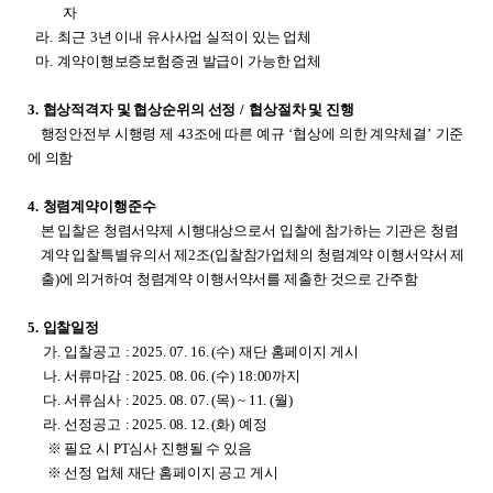
자
라.
최근
3
년 이내 유사사업 실적이 있는 업체
마.
계약이행보증보험증권 발급이 가능한 업체
3.
협상적격자 및 협상순위의 선정
/
협상절차 및 진행
행정안전부 시행령 제
43
조에 따른 예규
‘협상에 의한 계약체결’
기준
에 의함
4.
청렴계약이행준수
본 입찰은 청렴서약제 시행대상으로서 입찰에 참가하는 기관은 청렴
계약 입찰특별유의서 제2조(입찰참가업체의 청렴계약 이행서약서 제
출)에 의거하여 청렴계약 이행서약서를 제출한 것으로 간주함
5.
입찰일정
가.
입찰공고
: 2025. 07. 16. (
수)
재단 홈페이지 게시
나.
서류마감
: 2025. 08. 06. (
수) 18:00까지
다.
서류심사
: 2025. 08. 07. (
목) ~ 11. (월)
라.
선정공고
: 2025. 08. 12. (
화)
예정
※ 필요 시 PT심사 진행될 수 있음
※ 선정 업체 재단 홈페이지 공고 게시