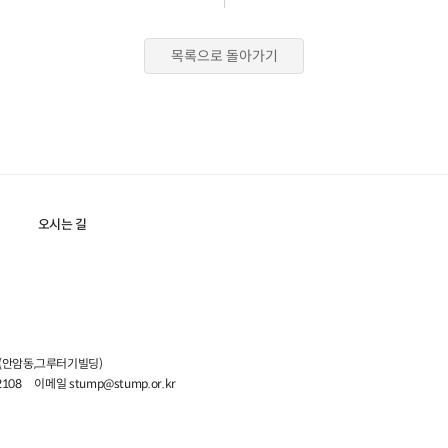
목록으로 돌아가기
오시는 길
5 (안암동,그루터기빌딩)
2108
이메일 stump@stump.or.kr