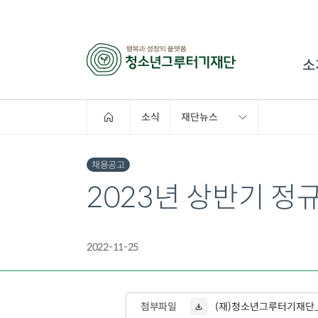
소
소식
재단뉴스
채용공고
2023년 상반기 정
2022-11-25
첨부파일
(재)청소년그루터기재단_