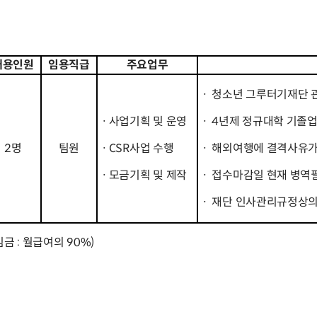
채용인원
임용직급
주요업무
ㆍ 청소년 그루터기재단 
ㆍ사업기획 및 운영
ㆍ 4년제 정규대학 기졸업자
2명
팀원
ㆍCSR사업 수행
ㆍ 해외여행에 결격사유가
ㆍ모금기획 및 제작
ㆍ 접수마감일 현재 병역필
ㆍ 재단 인사관리규정상의
금 : 월급여의 90%)