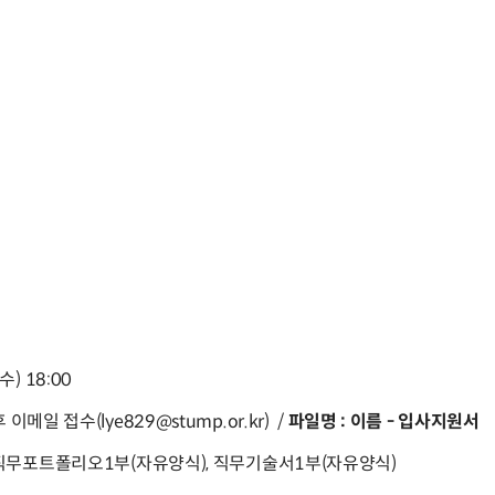
(수) 18:00
일 접수(lye829@stump.or.kr) /
파일명 : 이름 - 입사지원서
 직무포트폴리오1부(자유양식), 직무기술서1부(자유양식)