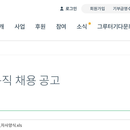
이 서비스는 자동 번역기를 통해 제공됩니다. 따라서 번역
로그인
회원가입
기부금영수
개
사업
후원
참여
소식
그루터기다문
규직 채용 공고
자사양식.xls